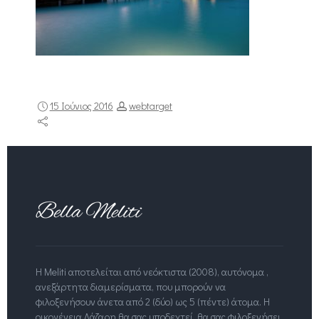
15 Ιούνιος 2016
webtarget
Η Meliti αποτελείται από νεόκτιστα (2008), αυτόνομα ,
ανεξάρτητα διαμερίσματα, που μπορούν να
φιλοξενήσουν άνετα από 2 (δύο) ως 5 (πέντε) άτομα. Η
οικογένεια Λάζαρη θα σας υποδεχτεί, θα σας φιλοξενήσει