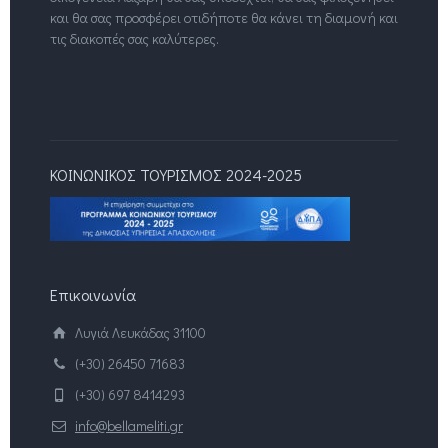
και θα σας προσφέρει οτιδήποτε θα κάνει τη διαμονή και
τις διακοπές σας καλύτερες.
ΚΟΙΝΩΝΙΚΟΣ ΤΟΥΡΙΣΜΟΣ 2024-2025
Επικοινωνία
Λυγιά Λευκάδας 31100
(+30) 26450 71683
(+30) 697 8414293
info@bellameliti.gr