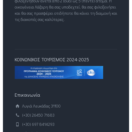
φιλοξενήσουν άνετα από 2 (δύο) ως 5 (πέντε) άτομα. Η
οικογένεια Λάζαρη θα σας υποδεχτεί, θα σας φιλοξενήσει
και θα σας προσφέρει οτιδήποτε θα κάνει τη διαμονή και
τις διακοπές σας καλύτερες.
ΚΟΙΝΩΝΙΚΟΣ ΤΟΥΡΙΣΜΟΣ 2024-2025
Επικοινωνία
Λυγιά Λευκάδας 31100
(+30) 26450 71683
(+30) 697 8414293