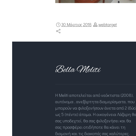
30 Μάρτιος 2018
webtarget
Η Meliti αποτελείται από νεόκτιστα (2008),
αυτόνομα , ανεξάρτητα διαμερίσματα, που
μπορούν να φιλοξενήσουν άνετα από 2 (δύο
ως 5 (πέντε) άτομα. Η οικογένεια Λάζαρη θ
σας υποδεχτεί, θα σας φιλοξενήσει και θα
σας προσφέρει οτιδήποτε θα κάνει τη
διαμονή και τις διακοπές σας καλύτερες.