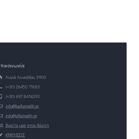
Επικοινωνία
Λυγιά Λευκάδας 31100
(+30) 26450 71683
(+30) 697 8414293
info@bellameliti.gr
info@villameliti.gr
Βρείτε μας στον Χάρτη
ΚΡΑΤΗΣΕΙΣ