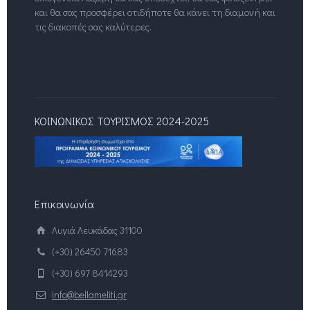
και θα σας προσφέρει οτιδήποτε θα κάνει τη διαμονή και
τις διακοπές σας καλύτερες.
ΚΟΙΝΩΝΙΚΟΣ ΤΟΥΡΙΣΜΟΣ 2024-2025
Επικοινωνία
Λυγιά Λευκάδας 31100
(+30) 26450 71683
(+30) 697 8414293
info@bellameliti.gr