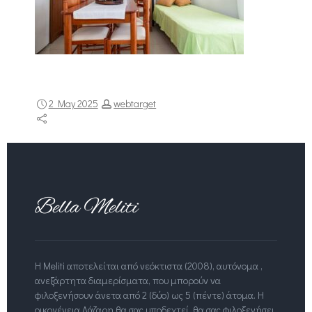
2 May 2025
webtarget
Η Meliti αποτελείται από νεόκτιστα (2008), αυτόνομα ,
ανεξάρτητα διαμερίσματα, που μπορούν να
φιλοξενήσουν άνετα από 2 (δύο) ως 5 (πέντε) άτομα. Η
οικογένεια Λάζαρη θα σας υποδεχτεί, θα σας φιλοξενήσει