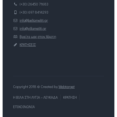
(+30) 26450 71683
(+30) 697 8414293
info@bellameliti.gr
info@villameliti.gr
Βρείτε μας στον Χάρτη
ΚΡΑΤΗΣΕΙΣ
Copyright 2018 © Created by
Webtarget
Η ΒΙΛΑ ΣΤΗ ΛΥΓΙΑ – ΛΕΥΚΑΔΑ
ΚΡΑΤΗΣΗ
ΕΠΙΚΟΙΝΩΝΙΑ