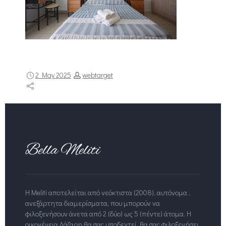
2 May 2025
webtarget
Η Meliti αποτελείται από νεόκτιστα (2008), αυτόνομα ,
ανεξάρτητα διαμερίσματα, που μπορούν να
φιλοξενήσουν άνετα από 2 (δύο) ως 5 (πέντε) άτομα. Η
οικογένεια Λάζαρη θα σας υποδεχτεί, θα σας φιλοξενήσει