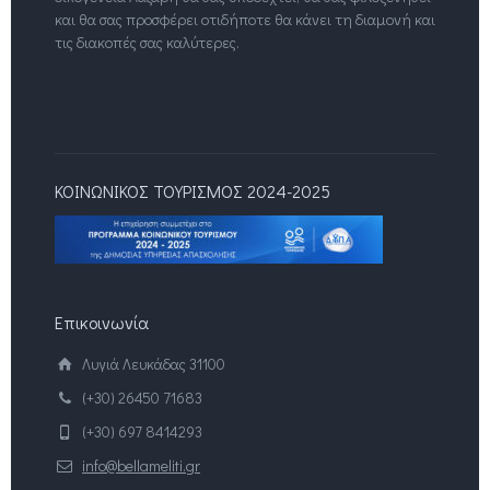
και θα σας προσφέρει οτιδήποτε θα κάνει τη διαμονή και
τις διακοπές σας καλύτερες.
ΚΟΙΝΩΝΙΚΟΣ ΤΟΥΡΙΣΜΟΣ 2024-2025
Επικοινωνία
Λυγιά Λευκάδας 31100
(+30) 26450 71683
(+30) 697 8414293
info@bellameliti.gr