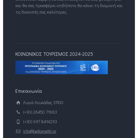
και θα σας προσφέρει οτιδήποτε θα κάνει τη διαμονή και
τις διακοπές σας καλύτερες.
ΚΟΙΝΩΝΙΚΟΣ ΤΟΥΡΙΣΜΟΣ 2024-2025
Επικοινωνία
Λυγιά Λευκάδας 31100
(+30) 26450 71683
(+30) 697 8414293
info@bellameliti.gr