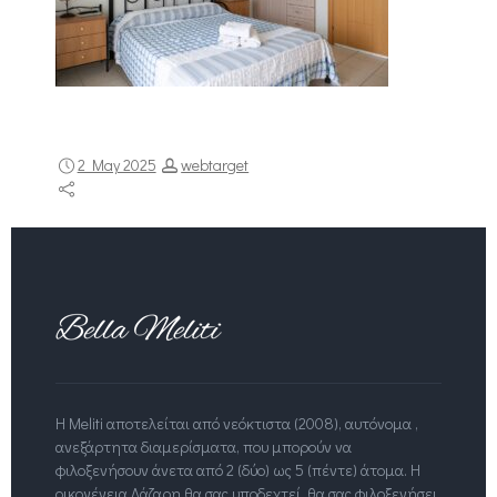
2 May 2025
webtarget
Η Meliti αποτελείται από νεόκτιστα (2008), αυτόνομα ,
ανεξάρτητα διαμερίσματα, που μπορούν να
φιλοξενήσουν άνετα από 2 (δύο) ως 5 (πέντε) άτομα. Η
οικογένεια Λάζαρη θα σας υποδεχτεί, θα σας φιλοξενήσει