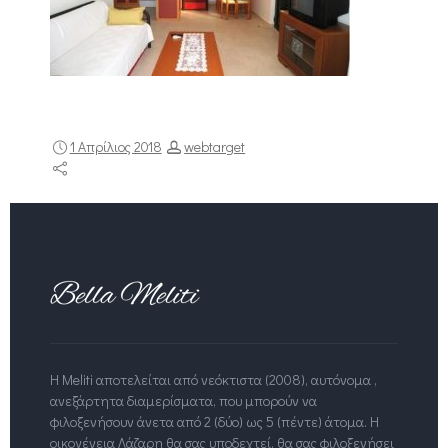
1 Απρίλιος 2018
webtarget
Η Meliti αποτελείται από νεόκτιστα (2008), αυτόνομα ,
ανεξάρτητα διαμερίσματα, που μπορούν να
φιλοξενήσουν άνετα από 2 (δύο) ως 5 (πέντε) άτομα. Η
οικογένεια Λάζαρη θα σας υποδεχτεί, θα σας φιλοξενήσει