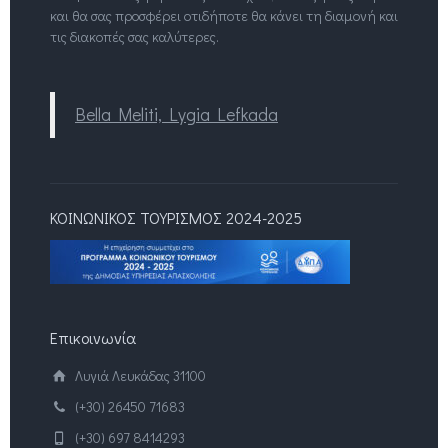
και θα σας προσφέρει οτιδήποτε θα κάνει τη διαμονή και
τις διακοπές σας καλύτερες.
Βella Meliti, Lygia Lefkada
ΚΟΙΝΩΝΙΚΟΣ ΤΟΥΡΙΣΜΟΣ 2024-2025
Επικοινωνία
Λυγιά Λευκάδας 31100
(+30) 26450 71683
(+30) 697 8414293