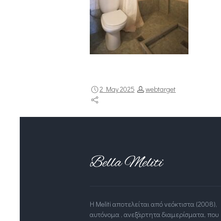
2 May 2025
webtarget
Η Meliti αποτελείται από νεόκτιστα (2008),
αυτόνομα , ανεξάρτητα διαμερίσματα, που