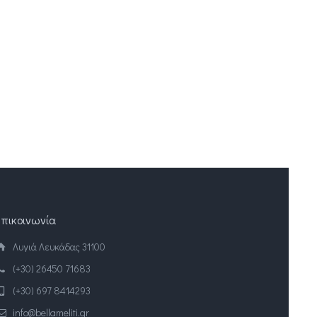
Επικοινωνία
Λυγιά Λευκάδας 31100
(+30) 26450 71683
(+30) 697 8414293
info@bellameliti.gr