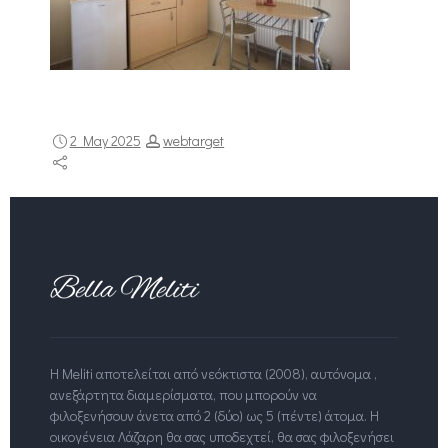
2 May 2025
webtarget
Η Meliti αποτελείται από νεόκτιστα (2008), αυτόνομα ,
ανεξάρτητα διαμερίσματα, που μπορούν να
φιλοξενήσουν άνετα από 2 (δύο) ως 5 (πέντε) άτομα. Η
οικογένεια Λάζαρη θα σας υποδεχτεί, θα σας φιλοξενήσει