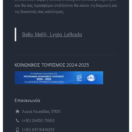
και θα σας προσφέρει οτιδήποτε θα κάνει τη διαμονή και
τις διακοπές σας καλύτερες.
Βella Meliti, Lygia Lefkada
ΚΟΙΝΩΝΙΚΟΣ ΤΟΥΡΙΣΜΟΣ 2024-2025
Επικοινωνία
Λυγιά Λευκάδας 31100
(+30) 26450 71683
(+30) 697 8414293