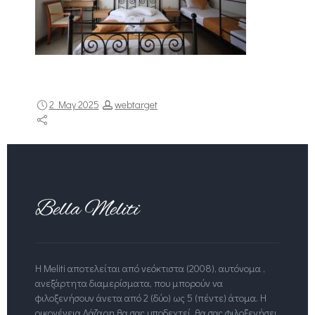
2 May 2025
webtarget
Η Meliti αποτελείται από νεόκτιστα (2008), αυτόνομα ,
ανεξάρτητα διαμερίσματα, που μπορούν να
φιλοξενήσουν άνετα από 2 (δύο) ως 5 (πέντε) άτομα. Η
οικογένεια Λάζαρη θα σας υποδεχτεί, θα σας φιλοξενήσει