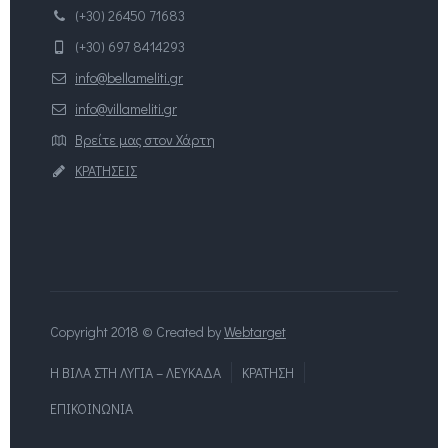
(+30) 26450 71683
(+30) 697 8414293
info@bellameliti.gr
info@villameliti.gr
Βρείτε μας στον Χάρτη
ΚΡΑΤΗΣΕΙΣ
Copyright 2018 © Created by
Webtarget
Η ΒΙΛΑ ΣΤΗ ΛΥΓΙΑ – ΛΕΥΚΑΔΑ
ΚΡΑΤΗΣΗ
ΕΠΙΚΟΙΝΩΝΙΑ