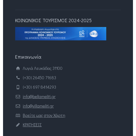
ΚΟΙΝΩΝΙΚΟΣ ΤΟΥΡΙΣΜΟΣ 2024-2025
Επικοινωνία
Λυγιά Λευκάδας 31100
(+30) 26450 71683
(+30) 697 8414293
info@bellameliti.gr
info@villameliti.gr
Βρείτε μας στον Χάρτη
ΚΡΑΤΗΣΕΙΣ