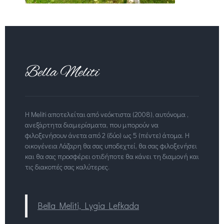
Η Meliti αποτελείται από νεόκτιστα (2008), αυτόνομα ,
ανεξάρτητα διαμερίσματα, που μπορούν να
φιλοξενήσουν άνετα από 2 (δύο) ως 5 (πέντε) άτομα. Η
οικογένεια Λάζαρη θα σας υποδεχτεί, θα σας φιλοξενήσει
και θα σας προσφέρει οτιδήποτε θα κάνει τη διαμονή και
τις διακοπές σας καλύτερες.
Βella Meliti, Lygia Lefkada