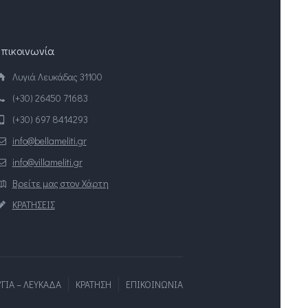
Επικοινωνία
Λυγιά Λευκάδας 31100
(+30) 26450 71683
(+30) 697 8414293
info@bellameliti.gr
info@villameliti.gr
Βρείτε μας στον Χάρτη
ΚΡΑΤΗΣΕΙΣ
ΥΓΙΑ – ΛΕΥΚΑΔΑ
ΚΡΑΤΗΣΗ
ΕΠΙΚΟΙΝΩΝΙΑ