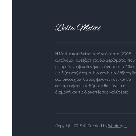
Η Meliti αποτελείται από νεόκτιστα (2008),
αυτόνομα , ανεξάρτητα διαμερίσματα, που
μπορούν να φιλοξενήσουν άνετα από 2 (δύο
ως 5 (πέντε) άτομα. Η οικογένεια Λάζαρη θ
σας υποδεχτεί, θα σας φιλοξενήσει και θα
σας προσφέρει οτιδήποτε θα κάνει τη
διαμονή και τις διακοπές σας καλύτερες.
Copyright 2018 © Created by
Webtarget