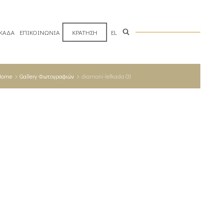
ΥΚΑΔΑ
ΕΠΙΚΟΙΝΩΝΙΑ
ΚΡΑΤΗΣΗ
EL
Home
Gallery Φωτογραφιών
diamoni-lefkada (3)