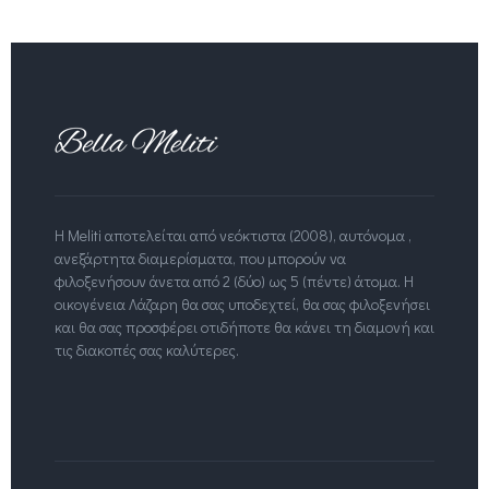
Η Meliti αποτελείται από νεόκτιστα (2008), αυτόνομα ,
ανεξάρτητα διαμερίσματα, που μπορούν να
φιλοξενήσουν άνετα από 2 (δύο) ως 5 (πέντε) άτομα. Η
οικογένεια Λάζαρη θα σας υποδεχτεί, θα σας φιλοξενήσει
και θα σας προσφέρει οτιδήποτε θα κάνει τη διαμονή και
τις διακοπές σας καλύτερες.