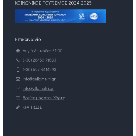
ΚΟΙΝΩΝΙΚΟΣ ΤΟΥΡΙΣΜΟΣ 2024-2025
Επικοινωνία
Λυγιά Λευκάδας 31100
(+30) 26450 71683
(+30) 697 8414293
info@bellameliti.gr
info@villameliti.gr
Βρείτε μας στον Χάρτη
ΚΡΑΤΗΣΕΙΣ