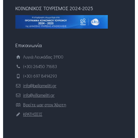
ΚΟΙΝΩΝΙΚΟΣ ΤΟΥΡΙΣΜΟΣ 2024-2025
Επικοινωνία
Λυγιά Λευκάδας 31100
(+30) 26450 71683
(+30) 697 8414293
info@bellameliti.gr
info@villameliti.gr
Βρείτε μας στον Χάρτη
ΚΡΑΤΗΣΕΙΣ