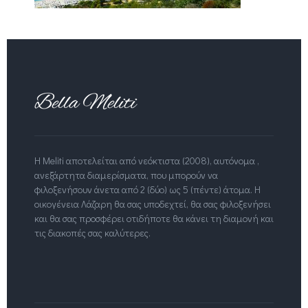
Η Meliti αποτελείται από νεόκτιστα (2008), αυτόνομα ,
ανεξάρτητα διαμερίσματα, που μπορούν να
φιλοξενήσουν άνετα από 2 (δύο) ως 5 (πέντε) άτομα. Η
οικογένεια Λάζαρη θα σας υποδεχτεί, θα σας φιλοξενήσει
και θα σας προσφέρει οτιδήποτε θα κάνει τη διαμονή και
τις διακοπές σας καλύτερες.