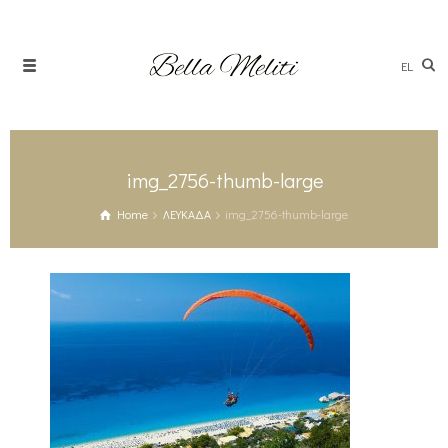
EL
img_2756-thumb-large
Home
ΛΕΥΚΑΔΑ
img_2756-thumb-large