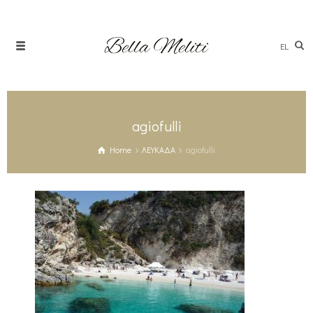
EL
agiofulli
Home
ΛΕΥΚΑΔΑ
agiofulli