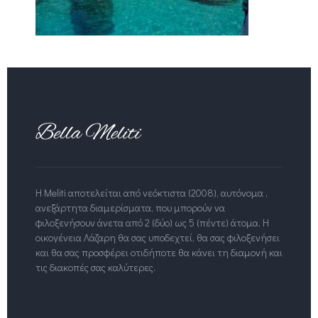
Η Meliti αποτελείται από νεόκτιστα (2008), αυτόνομα ,
ανεξάρτητα διαμερίσματα, που μπορούν να
φιλοξενήσουν άνετα από 2 (δύο) ως 5 (πέντε) άτομα. Η
οικογένεια Λάζαρη θα σας υποδεχτεί, θα σας φιλοξενήσει
και θα σας προσφέρει οτιδήποτε θα κάνει τη διαμονή και
τις διακοπές σας καλύτερες.