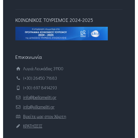
ΚΟΙΝΩΝΙΚΟΣ ΤΟΥΡΙΣΜΟΣ 2024-2025
Επικοινωνία
Λυγιά Λευκάδας 31100
(+30) 26450 71683
(+30) 697 8414293
info@bellameliti.gr
info@villameliti.gr
Βρείτε μας στον Χάρτη
ΚΡΑΤΗΣΕΙΣ